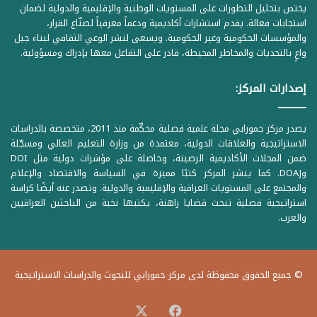
يختص بتحليل التطورات على المستويات الوطنية والإقليمية والدولية لضمان
استجابات فعالة. يقدم استشارات أكاديمية ودعماً معرفياً لصنّاع القرار،
والمؤسسات الحكومية وغير الحكومية. ويسعى لنشر الوعي الثقافي لبناء جيل
واعٍ بالتحديات والمخاطر المحيطة، قادر على التفاعل معها بإدراك ومسؤولية.
إصدارات المركز:
يصدر مركز حمورابي مجلة علمية فصلية محكّمة منذ 2011، متخصصة بالدراسات
الاستراتيجية والعلاقات الدولية، معتمدة من وزارة التعليم العالي ومسجّلة
ضمن المجلات الأكاديمية الرصينة، وحاصلة على مؤشرات دولية مثل DOI
وDOAJ. كما ينشر المركز كتبًا مميزة في السياسة والاقتصاد والإعلام
والمجتمع على المستويات العراقية والإقليمية والدولية. وتصدر عنه أيضًا كراسة
استراتيجية فصلية تبحث قضايا راهنة، يكتبها نخبة من الباحثين العراقيين
والعرب.
© جميع الحقوق محفوظة لدى مركز حمورابي للبحوث والدراسات الاستراتيجية
‫X
فيسبوك