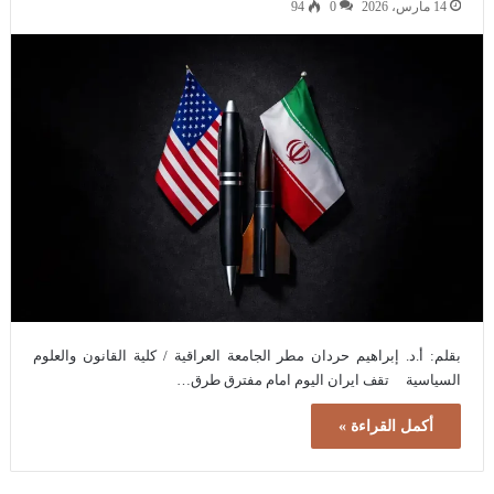
14 مارس، 2026
0
94
بقلم: أ.د. إبراهيم حردان مطر الجامعة العراقية / كلية القانون والعلوم
السياسية تقف ايران اليوم امام مفترق طرق…
أكمل القراءة »