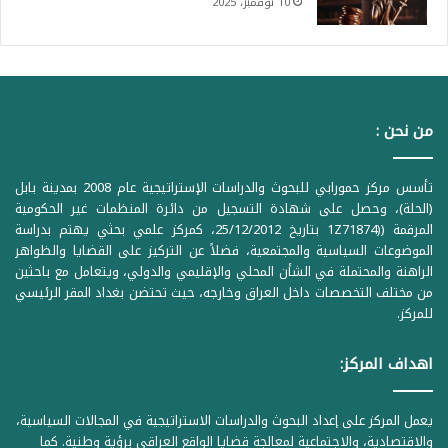
10 نوفمبر، 2025
من نحن :
تأسس مركز حمورابي للبحوث والدراسات الإستراتيجية عام 2008 بمدينة بابل
(الحلة)، وحصل على شهادة التسجيل من دائرة المنظمات غير الحكومية
المرقمة ((1Z71874 بتاريخ 25/12/2012، كمركز علمي بحثي يهتم بدراسة
الموضوعات السياسية والمجتمعية، فضلاً عن التركيز على القضايا والظواهر
الراهنة والمحتملة في الشأن المحلي والإقليمي والدولي، ويتعامل مع باحثين
من مختلف التخصصات داخل العراق وخارجه، حيث تحتضن بغداد المقر الرئيسي
للمركز.
اهداف المركز:
يعمل المركز على إعداد البحوث والدراسات الاستراتيجية في المجالات السياسية،
والاقتصادية، والاجتماعية لمعالجة قضايا الواقع العراقي برؤية وطنية. كما