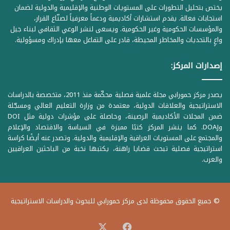
يختص بتحليل التطورات على المستويات الوطنية والإقليمية والدولية لضمان
استجابات فعالة. يقدم استشارات أكاديمية ودعماً معرفياً لصنّاع القرار،
والمؤسسات الحكومية وغير الحكومية. ويسعى لنشر الوعي الثقافي لبناء جيل
واعٍ بالتحديات والمخاطر المحيطة، قادر على التفاعل معها بإدراك ومسؤولية.
إصدارات المركز:
يصدر مركز حمورابي مجلة علمية فصلية محكّمة منذ 2011، متخصصة بالدراسات
الاستراتيجية والعلاقات الدولية، معتمدة من وزارة التعليم العالي ومسجّلة
ضمن المجلات الأكاديمية الرصينة، وحاصلة على مؤشرات دولية مثل DOI
وDOAJ. كما ينشر المركز كتبًا مميزة في السياسة والاقتصاد والإعلام
والمجتمع على المستويات العراقية والإقليمية والدولية. وتصدر عنه أيضًا كراسة
استراتيجية فصلية تبحث قضايا راهنة، يكتبها نخبة من الباحثين العراقيين
والعرب.
© جميع الحقوق محفوظة لدى مركز حمورابي للبحوث والدراسات الاستراتيجية
‫X
فيسبوك