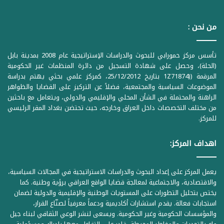
من نحن :
تأسس مركز حمورابي للبحوث والدراسات الإستراتيجية عام 2008 بمدينة بابل
(الحلة)، وحصل على شهادة التسجيل من دائرة المنظمات غير الحكومية
المرقمة ((1Z71874 بتاريخ 25/12/2012، كمركز علمي بحثي يهتم بدراسة
الموضوعات السياسية والمجتمعية، فضلاً عن التركيز على القضايا والظواهر
الراهنة والمحتملة في الشأن المحلي والإقليمي والدولي، ويتعامل مع باحثين
من مختلف التخصصات داخل العراق وخارجه، حيث تحتضن بغداد المقر الرئيسي
للمركز.
اهداف المركز:
يعمل المركز على إعداد البحوث والدراسات الاستراتيجية في المجالات السياسية،
والاقتصادية، والاجتماعية لمعالجة قضايا الواقع العراقي برؤية وطنية. كما
يختص بتحليل التطورات على المستويات الوطنية والإقليمية والدولية لضمان
استجابات فعالة. يقدم استشارات أكاديمية ودعماً معرفياً لصنّاع القرار،
والمؤسسات الحكومية وغير الحكومية. ويسعى لنشر الوعي الثقافي لبناء جيل