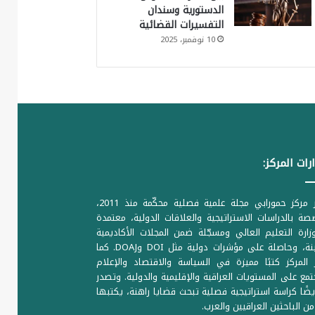
الدستورية وسندان
التفسيرات القضائية
10 نوفمبر، 2025
رات المركز:
يصدر مركز حمورابي مجلة علمية فصلية محكّمة منذ 2011،
ة بالدراسات الاستراتيجية والعلاقات الدولية، معتمدة
ارة التعليم العالي ومسجّلة ضمن المجلات الأكاديمية
الرصينة، وحاصلة على مؤشرات دولية مثل DOI وDOAJ. كما
المركز كتبًا مميزة في السياسة والاقتصاد والإعلام
تمع على المستويات العراقية والإقليمية والدولية. وتصدر
يضًا كراسة استراتيجية فصلية تبحث قضايا راهنة، يكتبها
من الباحثين العراقيين والعرب.