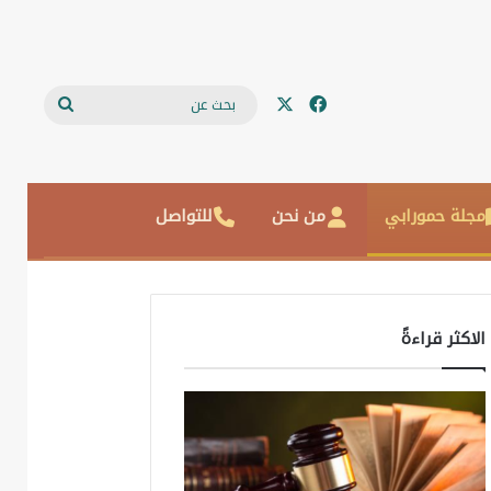
‫X
فيسبوك
بحث
عن
مجلة حمورابي
من نحن
للتواصل
الاكثر قراءةً