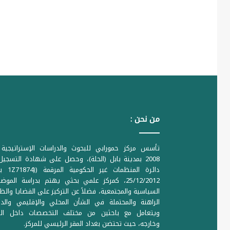
من نحن :
تأسس مركز حمورابي للبحوث والدراسات الإستراتيجية 
2008 بمدينة بابل (الحلة)، وحصل على شهادة التسجي
دائرة المنظمات غير ا
25/12/2012، كمركز علمي بحثي يهتم بدراسة الموض
السياسية والمجتمعية، فضلاً عن التركيز على القضايا والظ
الراهنة والمحتملة في الشأن المحلي والإقليمي والدو
ويتعامل مع باحثين من مختلف التخصصات داخل الع
وخارجه، حيث تحتضن بغداد المقر الرئيسي للمركز.