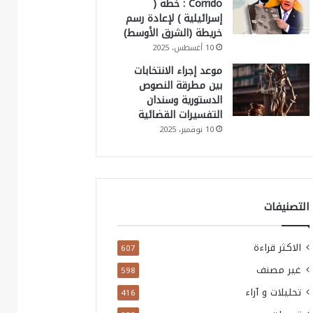
Corrido : خطة (
إسرائيلية ) لإعادة رسم
خريطة (الشرق الأوسط)
10 أغسطس، 2025
موعد إجراء الانتخابات
بين مطرقة النصوص
الدستورية وسندان
التفسيرات القضائية
10 نوفمبر، 2025
التصنيفات
الاكثر قراءة
607
غير مصنف
598
تحليلات و آراء
416