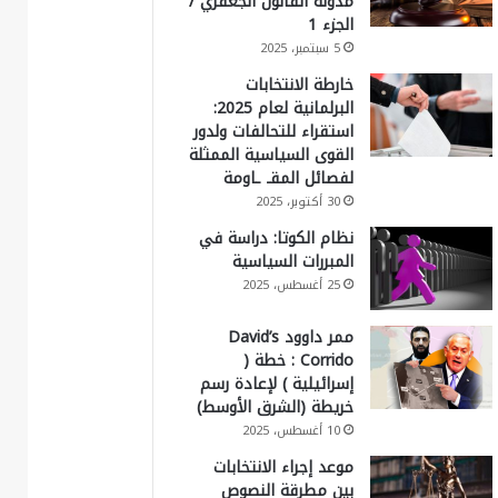
مدونة القانون الجعفري /
الجزء 1
5 سبتمبر، 2025
خارطة الانتخابات
البرلمانية لعام 2025:
استقراء للتحالفات ولدور
القوى السياسية الممثلة
لفصائل المقـ ـاومة
30 أكتوبر، 2025
نظام الكوتا: دراسة في
المبررات السياسية
25 أغسطس، 2025
ممر داوود David’s
Corrido : خطة (
إسرائيلية ) لإعادة رسم
خريطة (الشرق الأوسط)
10 أغسطس، 2025
موعد إجراء الانتخابات
بين مطرقة النصوص