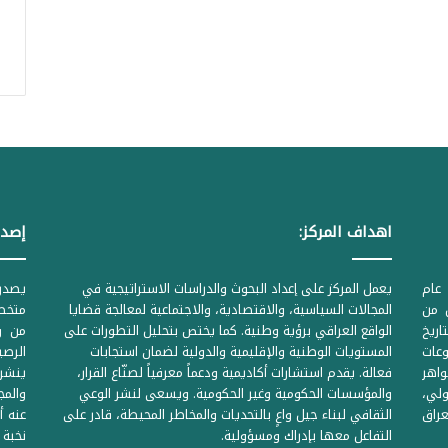
اهداف المركز:
إصدا
عام
يعمل المركز على إعداد البحوث والدراسات الاستراتيجية في
ل من
المجالات السياسية، والاقتصادية، والاجتماعية لمعالجة قضايا
متخصص
لحكومية المرقمة ((1Z71874 بتاريخ
الواقع العراقي برؤية وطنية. كما يختص بتحليل التطورات على
من وز
وعات
المستويات الوطنية والإقليمية والدولية لضمان استجابات
واهر
فعالة. يقدم استشارات أكاديمية ودعماً معرفياً لصنّاع القرار،
ينشر 
لي،
والمؤسسات الحكومية وغير الحكومية. ويسعى لنشر الوعي
والمج
راق
الثقافي لبناء جيل واعٍ بالتحديات والمخاطر المحيطة، قادر على
عنه أ
التفاعل معها بإدراك ومسؤولية.
نخبة 