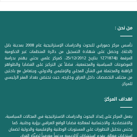
من نحن :
تأسس مركز حمورابي للبحوث والدراسات الإستراتيجية عام 2008 بمدينة بابل
(الحلة)، وحصل على شهادة التسجيل من دائرة المنظمات غير الحكومية
المرقمة ((1Z71874 بتاريخ 25/12/2012، كمركز علمي بحثي يهتم بدراسة
الموضوعات السياسية والمجتمعية، فضلاً عن التركيز على القضايا والظواهر
الراهنة والمحتملة في الشأن المحلي والإقليمي والدولي، ويتعامل مع باحثين
من مختلف التخصصات داخل العراق وخارجه، حيث تحتضن بغداد المقر الرئيسي
للمركز.
اهداف المركز:
يعمل المركز على إعداد البحوث والدراسات الاستراتيجية في المجالات السياسية،
والاقتصادية، والاجتماعية لمعالجة قضايا الواقع العراقي برؤية وطنية. كما
يختص بتحليل التطورات على المستويات الوطنية والإقليمية والدولية لضمان
استجابات فعالة. يقدم استشارات أكاديمية ودعماً معرفياً لصنّاع القرار،