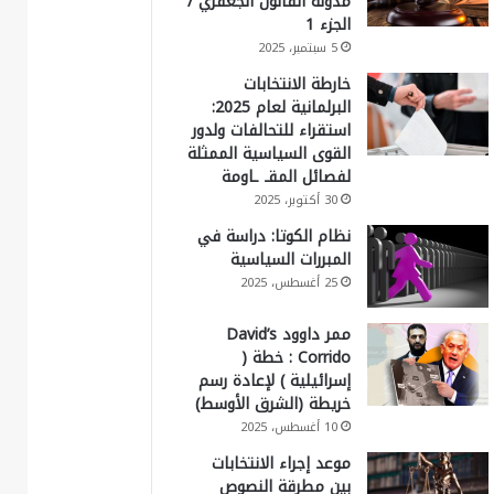
مدونة القانون الجعفري /
الجزء 1
5 سبتمبر، 2025
خارطة الانتخابات
البرلمانية لعام 2025:
استقراء للتحالفات ولدور
القوى السياسية الممثلة
لفصائل المقـ ـاومة
30 أكتوبر، 2025
نظام الكوتا: دراسة في
المبررات السياسية
25 أغسطس، 2025
ممر داوود David’s
Corrido : خطة (
إسرائيلية ) لإعادة رسم
خريطة (الشرق الأوسط)
10 أغسطس، 2025
موعد إجراء الانتخابات
بين مطرقة النصوص