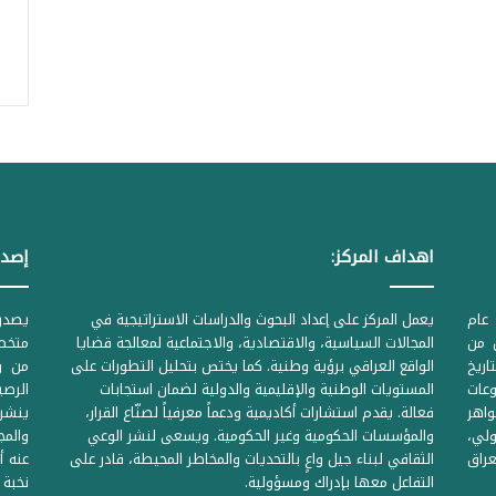
اهداف المركز:
إصدا
عام
يعمل المركز على إعداد البحوث والدراسات الاستراتيجية في
ل من
المجالات السياسية، والاقتصادية، والاجتماعية لمعالجة قضايا
متخصص
لحكومية المرقمة ((1Z71874 بتاريخ
الواقع العراقي برؤية وطنية. كما يختص بتحليل التطورات على
من وز
وعات
المستويات الوطنية والإقليمية والدولية لضمان استجابات
واهر
فعالة. يقدم استشارات أكاديمية ودعماً معرفياً لصنّاع القرار،
ينشر 
لي،
والمؤسسات الحكومية وغير الحكومية. ويسعى لنشر الوعي
والمج
راق
الثقافي لبناء جيل واعٍ بالتحديات والمخاطر المحيطة، قادر على
عنه أ
التفاعل معها بإدراك ومسؤولية.
نخبة 