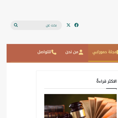
‫X
فيسبوك
بحث
عن
مجلة حمورابي
من نحن
للتواصل
الاكثر قراءةً