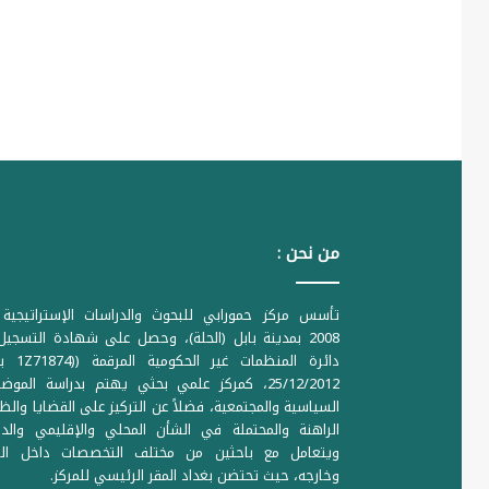
من نحن :
تأسس مركز حمورابي للبحوث والدراسات الإستراتيجية 
2008 بمدينة بابل (الحلة)، وحصل على شهادة التسجي
دائرة المنظمات غير ا
25/12/2012، كمركز علمي بحثي يهتم بدراسة الموض
السياسية والمجتمعية، فضلاً عن التركيز على القضايا والظ
الراهنة والمحتملة في الشأن المحلي والإقليمي والدو
ويتعامل مع باحثين من مختلف التخصصات داخل الع
وخارجه، حيث تحتضن بغداد المقر الرئيسي للمركز.