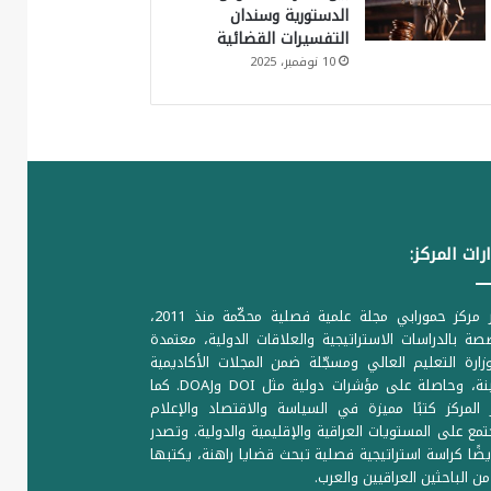
الدستورية وسندان
التفسيرات القضائية
10 نوفمبر، 2025
رات المركز:
يصدر مركز حمورابي مجلة علمية فصلية محكّمة منذ 2011،
ة بالدراسات الاستراتيجية والعلاقات الدولية، معتمدة
ارة التعليم العالي ومسجّلة ضمن المجلات الأكاديمية
الرصينة، وحاصلة على مؤشرات دولية مثل DOI وDOAJ. كما
المركز كتبًا مميزة في السياسة والاقتصاد والإعلام
تمع على المستويات العراقية والإقليمية والدولية. وتصدر
يضًا كراسة استراتيجية فصلية تبحث قضايا راهنة، يكتبها
من الباحثين العراقيين والعرب.