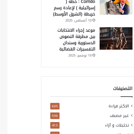
Corrido : خطة (
إسرائيلية ) لإعادة رسم
خريطة (الشرق الأوسط)
10 أغسطس، 2025
موعد إجراء الانتخابات
بين مطرقة النصوص
الدستورية وسندان
التفسيرات القضائية
10 نوفمبر، 2025
التصنيفات
الاكثر قراءة
605
غير مصنف
596
تحليلات و آراء
415