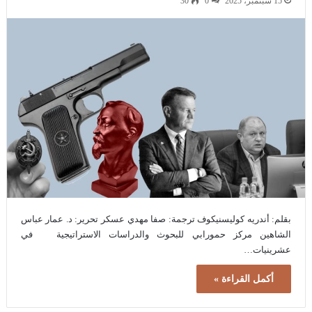
15 سبتمبر، 2025
0
30
بقلم: أندريه كوليسنيكوف ترجمة: صفا مهدي عسكر تحرير: د. عمار عباس
الشاهين مركز حمورابي للبحوث والدراسات الاستراتيجية في
عشرينيات…
أكمل القراءة »