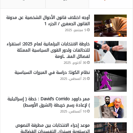
أوجه اختلاف قانون الأحوال الشخصية عن مدونة
القانون الجعفري / الجزء 1
5 سبتمبر، 2025
خارطة الانتخابات البرلمانية لعام 2025: استقراء
للتحالفات ولدور القوى السياسية الممثلة
لفصائل المقـ ـاومة
30 أكتوبر، 2025
نظام الكوتا: دراسة في المبررات السياسية
25 أغسطس، 2025
ممر داوود David’s Corrido : خطة ( إسرائيلية
) لإعادة رسم خريطة (الشرق الأوسط)
10 أغسطس، 2025
موعد إجراء الانتخابات بين مطرقة النصوص
الدستورية وسندان التفسيرات القضائية