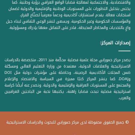
والاقتصادية، والاجتماعية لمعالجة قضايا الواقع العراقي برؤية وطنية. كما
يختص بتحليل التطورات على المستويات الوطنية والإقليمية والدولية لضمان
استجابات فعالة. يقدم استشارات أكاديمية ودعماً معرفياً لصنّاع القرار،
والمؤسسات الحكومية وغير الحكومية. ويسعى لنشر الوعي الثقافي لبناء جيل
واعٍ بالتحديات والمخاطر المحيطة، قادر على التفاعل معها بإدراك ومسؤولية.
إصدارات المركز:
يصدر مركز حمورابي مجلة علمية فصلية محكّمة منذ 2011، متخصصة بالدراسات
الاستراتيجية والعلاقات الدولية، معتمدة من وزارة التعليم العالي ومسجّلة
ضمن المجلات الأكاديمية الرصينة، وحاصلة على مؤشرات دولية مثل DOI
وDOAJ. كما ينشر المركز كتبًا مميزة في السياسة والاقتصاد والإعلام
والمجتمع على المستويات العراقية والإقليمية والدولية. وتصدر عنه أيضًا كراسة
استراتيجية فصلية تبحث قضايا راهنة، يكتبها نخبة من الباحثين العراقيين
والعرب.
© جميع الحقوق محفوظة لدى مركز حمورابي للبحوث والدراسات الاستراتيجية