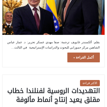
بقلم: ألكسندر غابويف ترجمة: صفا مهدي عسكر تحرير: د. عمار عباس
الشاهين مركز حمورابي للبحوث والدراسات الإستراتيجية في الثالث…
أكمل القراءة »
الاكثر قراءة
التهديدات الروسية لفنلندا خطاب
مقلق يعيد إنتاج أنماط مألوفة