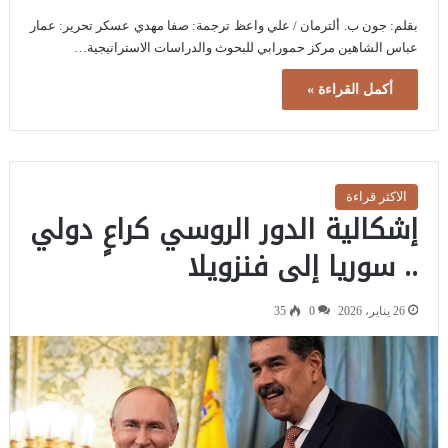
بقلم: جون ب. ألترمان / علي واعظ ترجمة: صفا مهدي عسكر تحرير: عمار
عباس الشاهين مركز حمورابي للبحوث والدراسات الاستراتيجية…
أكمل القراءة »
الاكثر قراءة
إشكالية الدور الروسي كراعٍ دولي
.. سوريا إلى فنزويلا
26 يناير، 2026
0
35