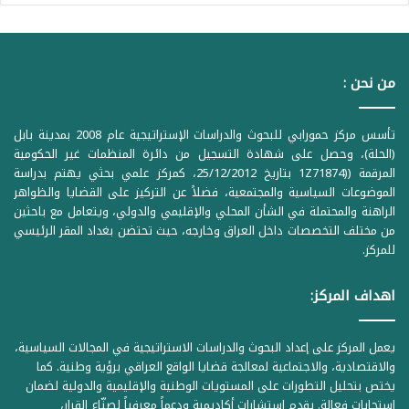
من نحن :
تأسس مركز حمورابي للبحوث والدراسات الإستراتيجية عام 2008 بمدينة بابل
(الحلة)، وحصل على شهادة التسجيل من دائرة المنظمات غير الحكومية
المرقمة ((1Z71874 بتاريخ 25/12/2012، كمركز علمي بحثي يهتم بدراسة
الموضوعات السياسية والمجتمعية، فضلاً عن التركيز على القضايا والظواهر
الراهنة والمحتملة في الشأن المحلي والإقليمي والدولي، ويتعامل مع باحثين
من مختلف التخصصات داخل العراق وخارجه، حيث تحتضن بغداد المقر الرئيسي
للمركز.
اهداف المركز:
يعمل المركز على إعداد البحوث والدراسات الاستراتيجية في المجالات السياسية،
والاقتصادية، والاجتماعية لمعالجة قضايا الواقع العراقي برؤية وطنية. كما
يختص بتحليل التطورات على المستويات الوطنية والإقليمية والدولية لضمان
استجابات فعالة. يقدم استشارات أكاديمية ودعماً معرفياً لصنّاع القرار،