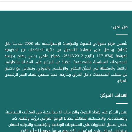
من نحن :
تأسس مركز حمورابي للبحوث والدراسات الإستراتيجية عام 2008 بمدينة بابل
(الحلة)، وحصل على شهادة التسجيل من دائرة المنظمات غير الحكومية
المرقمة ((1Z71874 بتاريخ 25/12/2012، كمركز علمي بحثي يهتم بدراسة
الموضوعات السياسية والمجتمعية، فضلاً عن التركيز على القضايا والظواهر
الراهنة والمحتملة في الشأن المحلي والإقليمي والدولي، ويتعامل مع باحثين
من مختلف التخصصات داخل العراق وخارجه، حيث تحتضن بغداد المقر الرئيسي
للمركز.
اهداف المركز:
يعمل المركز على إعداد البحوث والدراسات الاستراتيجية في المجالات السياسية،
والاقتصادية، والاجتماعية لمعالجة قضايا الواقع العراقي برؤية وطنية. كما
يختص بتحليل التطورات على المستويات الوطنية والإقليمية والدولية لضمان
استجابات فعالة. يقدم استشارات أكاديمية ودعماً معرفياً لصنّاع القرار،