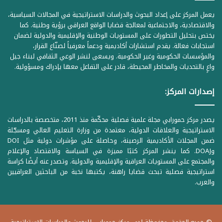
يعمل المركز على إعداد البحوث والدراسات الاستراتيجية في المجالات السياسية،
والاقتصادية، والاجتماعية لمعالجة قضايا الواقع العراقي برؤية وطنية. كما
يختص بتحليل التطورات على المستويات الوطنية والإقليمية والدولية لضمان
استجابات فعالة. يقدم استشارات أكاديمية ودعماً معرفياً لصنّاع القرار،
والمؤسسات الحكومية وغير الحكومية. ويسعى لنشر الوعي الثقافي لبناء جيل
واعٍ بالتحديات والمخاطر المحيطة، قادر على التفاعل معها بإدراك ومسؤولية.
إصدارات المركز:
يصدر مركز حمورابي مجلة علمية فصلية محكّمة منذ 2011، متخصصة بالدراسات
الاستراتيجية والعلاقات الدولية، معتمدة من وزارة التعليم العالي ومسجّلة
ضمن المجلات الأكاديمية الرصينة، وحاصلة على مؤشرات دولية مثل DOI
وDOAJ. كما ينشر المركز كتبًا مميزة في السياسة والاقتصاد والإعلام
والمجتمع على المستويات العراقية والإقليمية والدولية. وتصدر عنه أيضًا كراسة
استراتيجية فصلية تبحث قضايا راهنة، يكتبها نخبة من الباحثين العراقيين
والعرب.