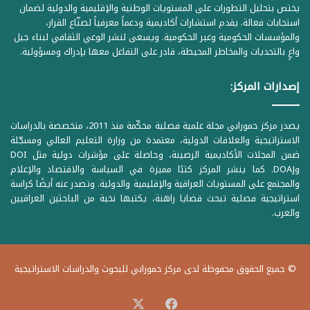
يختص بتحليل التطورات على المستويات الوطنية والإقليمية والدولية لضمان
استجابات فعالة. يقدم استشارات أكاديمية ودعماً معرفياً لصنّاع القرار،
والمؤسسات الحكومية وغير الحكومية. ويسعى لنشر الوعي الثقافي لبناء جيل
واعٍ بالتحديات والمخاطر المحيطة، قادر على التفاعل معها بإدراك ومسؤولية.
إصدارات المركز:
يصدر مركز حمورابي مجلة علمية فصلية محكّمة منذ 2011، متخصصة بالدراسات
الاستراتيجية والعلاقات الدولية، معتمدة من وزارة التعليم العالي ومسجّلة
ضمن المجلات الأكاديمية الرصينة، وحاصلة على مؤشرات دولية مثل DOI
وDOAJ. كما ينشر المركز كتبًا مميزة في السياسة والاقتصاد والإعلام
والمجتمع على المستويات العراقية والإقليمية والدولية. وتصدر عنه أيضًا كراسة
استراتيجية فصلية تبحث قضايا راهنة، يكتبها نخبة من الباحثين العراقيين
والعرب.
© جميع الحقوق محفوظة لدى مركز حمورابي للبحوث والدراسات الاستراتيجية
‫X
فيسبوك