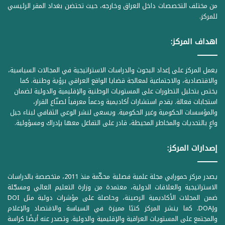
من مختلف التخصصات داخل العراق وخارجه، حيث تحتضن بغداد المقر الرئيسي
للمركز.
اهداف المركز:
يعمل المركز على إعداد البحوث والدراسات الاستراتيجية في المجالات السياسية،
والاقتصادية، والاجتماعية لمعالجة قضايا الواقع العراقي برؤية وطنية. كما
يختص بتحليل التطورات على المستويات الوطنية والإقليمية والدولية لضمان
استجابات فعالة. يقدم استشارات أكاديمية ودعماً معرفياً لصنّاع القرار،
والمؤسسات الحكومية وغير الحكومية. ويسعى لنشر الوعي الثقافي لبناء جيل
واعٍ بالتحديات والمخاطر المحيطة، قادر على التفاعل معها بإدراك ومسؤولية.
إصدارات المركز:
يصدر مركز حمورابي مجلة علمية فصلية محكّمة منذ 2011، متخصصة بالدراسات
الاستراتيجية والعلاقات الدولية، معتمدة من وزارة التعليم العالي ومسجّلة
ضمن المجلات الأكاديمية الرصينة، وحاصلة على مؤشرات دولية مثل DOI
وDOAJ. كما ينشر المركز كتبًا مميزة في السياسة والاقتصاد والإعلام
والمجتمع على المستويات العراقية والإقليمية والدولية. وتصدر عنه أيضًا كراسة