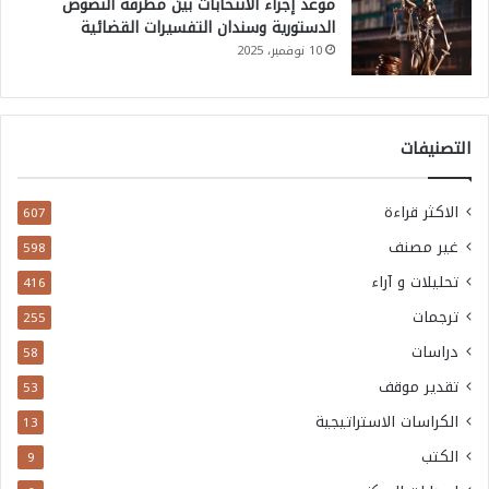
موعد إجراء الانتخابات بين مطرقة النصوص
الدستورية وسندان التفسيرات القضائية
10 نوفمبر، 2025
التصنيفات
الاكثر قراءة
607
غير مصنف
598
تحليلات و آراء
416
ترجمات
255
دراسات
58
تقدير موقف
53
الكراسات الاستراتيجية
13
الكتب
9