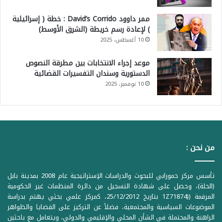
ممر داوود David’s Corrido : خطة ( إسرائيلية
) لإعادة رسم خريطة (الشرق الأوسط)
10 أغسطس، 2025
موعد إجراء الانتخابات بين مطرقة النصوص
الدستورية وسندان التفسيرات القضائية
10 نوفمبر، 2025
من نحن :
تأسس مركز حمورابي للبحوث والدراسات الإستراتيجية عام 2008 بمدينة بابل
(الحلة)، وحصل على شهادة التسجيل من دائرة المنظمات غير الحكومية
المرقمة ((1Z71874 بتاريخ 25/12/2012، كمركز علمي بحثي يهتم بدراسة
الموضوعات السياسية والمجتمعية، فضلاً عن التركيز على القضايا والظواهر
الراهنة والمحتملة في الشأن المحلي والإقليمي والدولي، ويتعامل مع باحثين