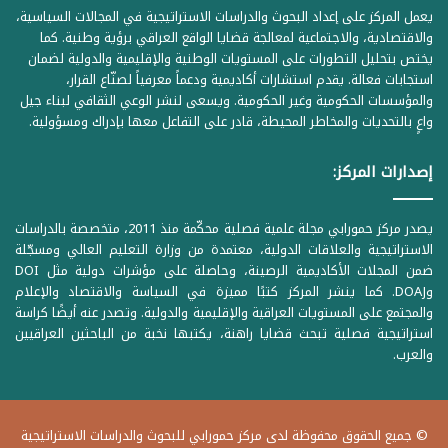
يعمل المركز على إعداد البحوث والدراسات الاستراتيجية في المجالات السياسية،
والاقتصادية، والاجتماعية لمعالجة قضايا الواقع العراقي برؤية وطنية. كما
يختص بتحليل التطورات على المستويات الوطنية والإقليمية والدولية لضمان
استجابات فعالة. يقدم استشارات أكاديمية ودعماً معرفياً لصنّاع القرار،
والمؤسسات الحكومية وغير الحكومية. ويسعى لنشر الوعي الثقافي لبناء جيل
واعٍ بالتحديات والمخاطر المحيطة، قادر على التفاعل معها بإدراك ومسؤولية.
إصدارات المركز:
يصدر مركز حمورابي مجلة علمية فصلية محكّمة منذ 2011، متخصصة بالدراسات
الاستراتيجية والعلاقات الدولية، معتمدة من وزارة التعليم العالي ومسجّلة
ضمن المجلات الأكاديمية الرصينة، وحاصلة على مؤشرات دولية مثل DOI
وDOAJ. كما ينشر المركز كتبًا مميزة في السياسة والاقتصاد والإعلام
والمجتمع على المستويات العراقية والإقليمية والدولية. وتصدر عنه أيضًا كراسة
استراتيجية فصلية تبحث قضايا راهنة، يكتبها نخبة من الباحثين العراقيين
والعرب.
© جميع الحقوق محفوظة لدى مركز حمورابي للبحوث والدراسات الاستراتيجية