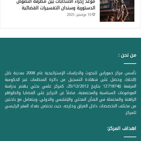
موعد إجراء الانتخابات بين مطرقة النصوص
الدستورية وسندان التفسيرات القضائية
10 نوفمبر، 2025
من نحن :
تأسس مركز حمورابي للبحوث والدراسات الإستراتيجية عام 2008 بمدينة بابل
(الحلة)، وحصل على شهادة التسجيل من دائرة المنظمات غير الحكومية
المرقمة ((1Z71874 بتاريخ 25/12/2012، كمركز علمي بحثي يهتم بدراسة
الموضوعات السياسية والمجتمعية، فضلاً عن التركيز على القضايا والظواهر
الراهنة والمحتملة في الشأن المحلي والإقليمي والدولي، ويتعامل مع باحثين
من مختلف التخصصات داخل العراق وخارجه، حيث تحتضن بغداد المقر الرئيسي
للمركز.
اهداف المركز: