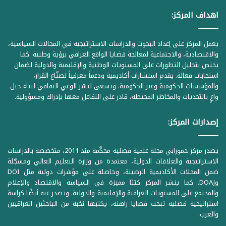
اهداف المركز:
يعمل المركز على إعداد البحوث والدراسات الاستراتيجية في المجالات السياسية،
والاقتصادية، والاجتماعية لمعالجة قضايا الواقع العراقي برؤية وطنية. كما
يختص بتحليل التطورات على المستويات الوطنية والإقليمية والدولية لضمان
استجابات فعالة. يقدم استشارات أكاديمية ودعماً معرفياً لصنّاع القرار،
والمؤسسات الحكومية وغير الحكومية. ويسعى لنشر الوعي الثقافي لبناء جيل
واعٍ بالتحديات والمخاطر المحيطة، قادر على التفاعل معها بإدراك ومسؤولية.
إصدارات المركز:
يصدر مركز حمورابي مجلة علمية فصلية محكّمة منذ 2011، متخصصة بالدراسات
الاستراتيجية والعلاقات الدولية، معتمدة من وزارة التعليم العالي ومسجّلة
ضمن المجلات الأكاديمية الرصينة، وحاصلة على مؤشرات دولية مثل DOI
وDOAJ. كما ينشر المركز كتبًا مميزة في السياسة والاقتصاد والإعلام
والمجتمع على المستويات العراقية والإقليمية والدولية. وتصدر عنه أيضًا كراسة
استراتيجية فصلية تبحث قضايا راهنة، يكتبها نخبة من الباحثين العراقيين
والعرب.