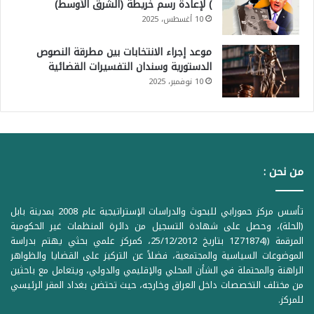
) لإعادة رسم خريطة (الشرق الأوسط)
10 أغسطس، 2025
موعد إجراء الانتخابات بين مطرقة النصوص
الدستورية وسندان التفسيرات القضائية
10 نوفمبر، 2025
من نحن :
تأسس مركز حمورابي للبحوث والدراسات الإستراتيجية عام 2008 بمدينة بابل
(الحلة)، وحصل على شهادة التسجيل من دائرة المنظمات غير الحكومية
المرقمة ((1Z71874 بتاريخ 25/12/2012، كمركز علمي بحثي يهتم بدراسة
الموضوعات السياسية والمجتمعية، فضلاً عن التركيز على القضايا والظواهر
الراهنة والمحتملة في الشأن المحلي والإقليمي والدولي، ويتعامل مع باحثين
من مختلف التخصصات داخل العراق وخارجه، حيث تحتضن بغداد المقر الرئيسي
للمركز.