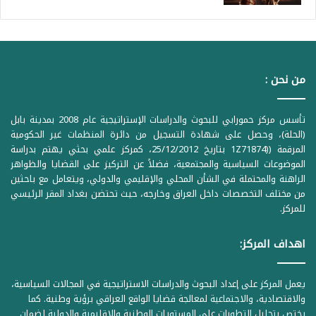
من نحن :
تأسس مركز حمورابي للبحوث والدراسات الإستراتيجية عام 2008 بمدينة بابل
(الحلة)، وحصل على شهادة التسجيل من دائرة المنظمات غير الحكومية
المرقمة ((1Z71874 بتاريخ 25/12/2012، كمركز علمي بحثي يهتم بدراسة
الموضوعات السياسية والمجتمعية، فضلاً عن التركيز على القضايا والظواهر
الراهنة والمحتملة في الشأن المحلي والإقليمي والدولي، ويتعامل مع باحثين
من مختلف التخصصات داخل العراق وخارجه، حيث تحتضن بغداد المقر الرئيسي
للمركز.
اهداف المركز:
يعمل المركز على إعداد البحوث والدراسات الاستراتيجية في المجالات السياسية،
والاقتصادية، والاجتماعية لمعالجة قضايا الواقع العراقي برؤية وطنية. كما
يختص بتحليل التطورات على المستويات الوطنية والإقليمية والدولية لضمان