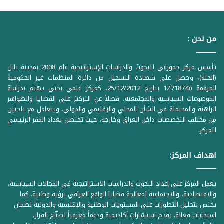
من نحن :
تأسس مركز حمورابي للبحوث والدراسات الإستراتيجية عام 2008 بمدينة بابل
(الحلة)، وحصل على شهادة التسجيل من دائرة المنظمات غير الحكومية
المرقمة ((1Z71874 بتاريخ 25/12/2012، كمركز علمي بحثي يهتم بدراسة
الموضوعات السياسية والمجتمعية، فضلاً عن التركيز على القضايا والظواهر
الراهنة والمحتملة في الشأن المحلي والإقليمي والدولي، ويتعامل مع باحثين
من مختلف التخصصات داخل العراق وخارجه، حيث تحتضن بغداد المقر الرئيسي
للمركز.
اهداف المركز:
يعمل المركز على إعداد البحوث والدراسات الاستراتيجية في المجالات السياسية،
والاقتصادية، والاجتماعية لمعالجة قضايا الواقع العراقي برؤية وطنية. كما
يختص بتحليل التطورات على المستويات الوطنية والإقليمية والدولية لضمان
استجابات فعالة. يقدم استشارات أكاديمية ودعماً معرفياً لصنّاع القرار،