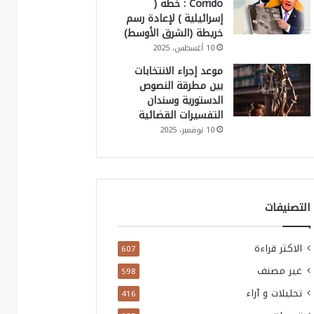
Corrido : خطة (
إسرائيلية ) لإعادة رسم
خريطة (الشرق الأوسط)
10 أغسطس، 2025
موعد إجراء الانتخابات
بين مطرقة النصوص
الدستورية وسندان
التفسيرات القضائية
10 نوفمبر، 2025
التصنيفات
الاكثر قراءة
607
غير مصنف
598
تحليلات و آراء
416