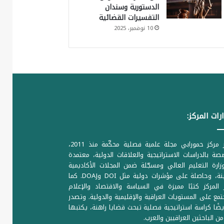
الدستورية وسندان
التفسيرات القضائية
10 نوفمبر، 2025
رات المركز:
يصدر مركز حمورابي مجلة علمية فصلية محكّمة منذ 2011،
ة بالدراسات الاستراتيجية والعلاقات الدولية، معتمدة
ارة التعليم العالي ومسجّلة ضمن المجلات الأكاديمية
الرصينة، وحاصلة على مؤشرات دولية مثل DOI وDOAJ. كما
المركز كتبًا مميزة في السياسة والاقتصاد والإعلام
تمع على المستويات العراقية والإقليمية والدولية. وتصدر
يضًا كراسة استراتيجية فصلية تبحث قضايا راهنة، يكتبها
من الباحثين العراقيين والعرب.