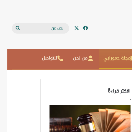
‫X
فيسبوك
بحث
عن
مجلة حمورابي
من نحن
للتواصل
الاكثر قراءةً