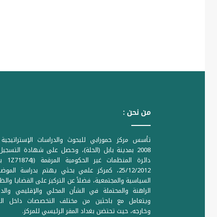
من نحن :
تأسس مركز حمورابي للبحوث والدراسات الإستراتيجية 
2008 بمدينة بابل (الحلة)، وحصل على شهادة التسجي
دائرة المنظمات غير ا
25/12/2012، كمركز علمي بحثي يهتم بدراسة الموض
السياسية والمجتمعية، فضلاً عن التركيز على القضايا والظ
الراهنة والمحتملة في الشأن المحلي والإقليمي والدو
ويتعامل مع باحثين من مختلف التخصصات داخل الع
وخارجه، حيث تحتضن بغداد المقر الرئيسي للمركز.