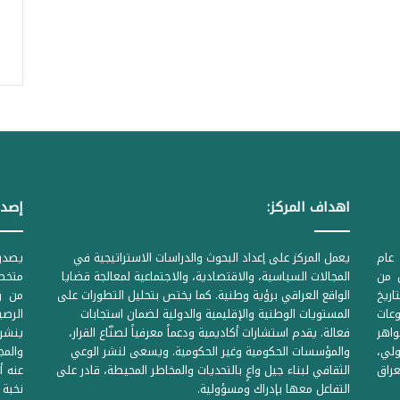
اهداف المركز:
إصدا
عام
يعمل المركز على إعداد البحوث والدراسات الاستراتيجية في
ل من
المجالات السياسية، والاقتصادية، والاجتماعية لمعالجة قضايا
متخصص
لحكومية المرقمة ((1Z71874 بتاريخ
الواقع العراقي برؤية وطنية. كما يختص بتحليل التطورات على
من وز
وعات
المستويات الوطنية والإقليمية والدولية لضمان استجابات
واهر
فعالة. يقدم استشارات أكاديمية ودعماً معرفياً لصنّاع القرار،
ينشر 
لي،
والمؤسسات الحكومية وغير الحكومية. ويسعى لنشر الوعي
والمج
راق
الثقافي لبناء جيل واعٍ بالتحديات والمخاطر المحيطة، قادر على
عنه أ
التفاعل معها بإدراك ومسؤولية.
نخبة 