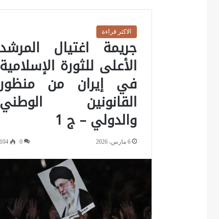
الاكثر قراءة
جريمة اغتيال المرشد
الأعلى للثورة الإسلامية
في إيران من منظور
القانونين الوطني
والدولي – ج 1
6 مارس، 2026
0
104