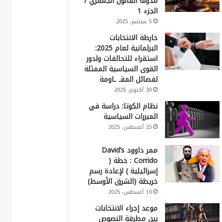
مدونة القانون الجعفري /
الجزء 1
5 سبتمبر، 2025
خارطة الانتخابات
البرلمانية لعام 2025:
استقراء للتحالفات ولدور
القوى السياسية الممثلة
لفصائل المقـ ـاومة
30 أكتوبر، 2025
نظام الكوتا: دراسة في
المبررات السياسية
25 أغسطس، 2025
ممر داوود David’s
Corrido : خطة (
إسرائيلية ) لإعادة رسم
خريطة (الشرق الأوسط)
10 أغسطس، 2025
موعد إجراء الانتخابات
بين مطرقة النصوص