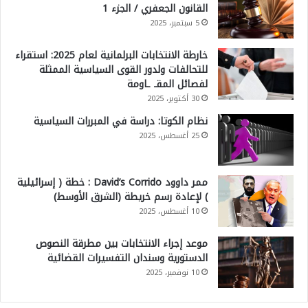
القانون الجعفري / الجزء 1
5 سبتمبر، 2025
خارطة الانتخابات البرلمانية لعام 2025: استقراء
للتحالفات ولدور القوى السياسية الممثلة
لفصائل المقـ ـاومة
30 أكتوبر، 2025
نظام الكوتا: دراسة في المبررات السياسية
25 أغسطس، 2025
ممر داوود David’s Corrido : خطة ( إسرائيلية
) لإعادة رسم خريطة (الشرق الأوسط)
10 أغسطس، 2025
موعد إجراء الانتخابات بين مطرقة النصوص
الدستورية وسندان التفسيرات القضائية
10 نوفمبر، 2025