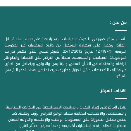
من نحن :
تأسس مركز حمورابي للبحوث والدراسات الإستراتيجية عام 2008 بمدينة بابل
(الحلة)، وحصل على شهادة التسجيل من دائرة المنظمات غير الحكومية
المرقمة ((1Z71874 بتاريخ 25/12/2012، كمركز علمي بحثي يهتم بدراسة
الموضوعات السياسية والمجتمعية، فضلاً عن التركيز على القضايا والظواهر
الراهنة والمحتملة في الشأن المحلي والإقليمي والدولي، ويتعامل مع باحثين
من مختلف التخصصات داخل العراق وخارجه، حيث تحتضن بغداد المقر الرئيسي
للمركز.
اهداف المركز:
يعمل المركز على إعداد البحوث والدراسات الاستراتيجية في المجالات السياسية،
والاقتصادية، والاجتماعية لمعالجة قضايا الواقع العراقي برؤية وطنية. كما
يختص بتحليل التطورات على المستويات الوطنية والإقليمية والدولية لضمان
استجابات فعالة. يقدم استشارات أكاديمية ودعماً معرفياً لصنّاع القرار،