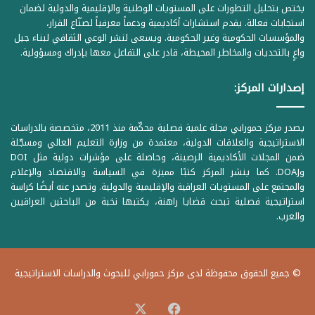
يختص بتحليل التطورات على المستويات الوطنية والإقليمية والدولية لضمان
استجابات فعالة. يقدم استشارات أكاديمية ودعماً معرفياً لصنّاع القرار،
والمؤسسات الحكومية وغير الحكومية. ويسعى لنشر الوعي الثقافي لبناء جيل
واعٍ بالتحديات والمخاطر المحيطة، قادر على التفاعل معها بإدراك ومسؤولية.
إصدارات المركز:
يصدر مركز حمورابي مجلة علمية فصلية محكّمة منذ 2011، متخصصة بالدراسات
الاستراتيجية والعلاقات الدولية، معتمدة من وزارة التعليم العالي ومسجّلة
ضمن المجلات الأكاديمية الرصينة، وحاصلة على مؤشرات دولية مثل DOI
وDOAJ. كما ينشر المركز كتبًا مميزة في السياسة والاقتصاد والإعلام
والمجتمع على المستويات العراقية والإقليمية والدولية. وتصدر عنه أيضًا كراسة
استراتيجية فصلية تبحث قضايا راهنة، يكتبها نخبة من الباحثين العراقيين
والعرب.
© جميع الحقوق محفوظة لدى مركز حمورابي للبحوث والدراسات الاستراتيجية
‫X
فيسبوك