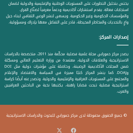
يختص بتحليل التطورات على المستويات الوطنية والإقليمية والدولية لضمان
استجابات فعالة. يقدم استشارات أكاديمية ودعماً معرفياً لصنّاع القرار،
والمؤسسات الحكومية وغير الحكومية. ويسعى لنشر الوعي الثقافي لبناء جيل
واعٍ بالتحديات والمخاطر المحيطة، قادر على التفاعل معها بإدراك ومسؤولية.
إصدارات المركز:
يصدر مركز حمورابي مجلة علمية فصلية محكّمة منذ 2011، متخصصة بالدراسات
الاستراتيجية والعلاقات الدولية، معتمدة من وزارة التعليم العالي ومسجّلة
ضمن المجلات الأكاديمية الرصينة، وحاصلة على مؤشرات دولية مثل DOI
وDOAJ. كما ينشر المركز كتبًا مميزة في السياسة والاقتصاد والإعلام
والمجتمع على المستويات العراقية والإقليمية والدولية. وتصدر عنه أيضًا كراسة
استراتيجية فصلية تبحث قضايا راهنة، يكتبها نخبة من الباحثين العراقيين
والعرب.
© جميع الحقوق محفوظة لدى مركز حمورابي للبحوث والدراسات الاستراتيجية
‫X
فيسبوك