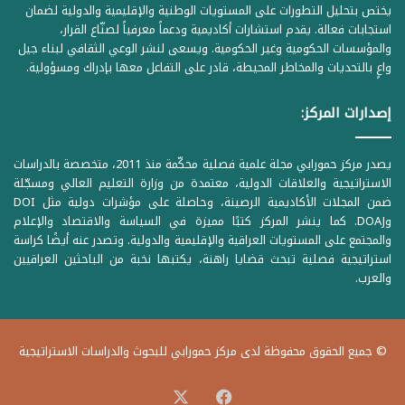
يختص بتحليل التطورات على المستويات الوطنية والإقليمية والدولية لضمان
استجابات فعالة. يقدم استشارات أكاديمية ودعماً معرفياً لصنّاع القرار،
والمؤسسات الحكومية وغير الحكومية. ويسعى لنشر الوعي الثقافي لبناء جيل
واعٍ بالتحديات والمخاطر المحيطة، قادر على التفاعل معها بإدراك ومسؤولية.
إصدارات المركز:
يصدر مركز حمورابي مجلة علمية فصلية محكّمة منذ 2011، متخصصة بالدراسات
الاستراتيجية والعلاقات الدولية، معتمدة من وزارة التعليم العالي ومسجّلة
ضمن المجلات الأكاديمية الرصينة، وحاصلة على مؤشرات دولية مثل DOI
وDOAJ. كما ينشر المركز كتبًا مميزة في السياسة والاقتصاد والإعلام
والمجتمع على المستويات العراقية والإقليمية والدولية. وتصدر عنه أيضًا كراسة
استراتيجية فصلية تبحث قضايا راهنة، يكتبها نخبة من الباحثين العراقيين
والعرب.
© جميع الحقوق محفوظة لدى مركز حمورابي للبحوث والدراسات الاستراتيجية
‫X
فيسبوك