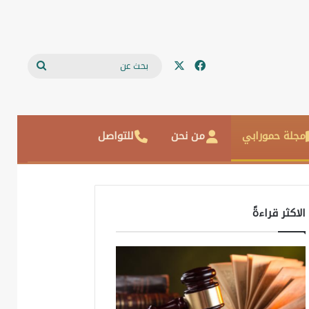
‫X
فيسبوك
بحث
عن
مجلة حمورابي
من نحن
للتواصل
الاكثر قراءةً