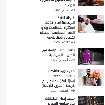
مدونة القانون الجعفري /
الجزء 1
5 سبتمبر، 2025
خارطة الانتخابات
البرلمانية لعام 2025:
استقراء للتحالفات ولدور
القوى السياسية الممثلة
لفصائل المقـ ـاومة
30 أكتوبر، 2025
نظام الكوتا: دراسة في
المبررات السياسية
25 أغسطس، 2025
ممر داوود David’s
Corrido : خطة (
إسرائيلية ) لإعادة رسم
خريطة (الشرق الأوسط)
10 أغسطس، 2025
موعد إجراء الانتخابات
بين مطرقة النصوص