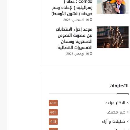
Corrido : خطة (
إسرائيلية ) لإعادة رسم
خريطة (الشرق الأوسط)
10 أغسطس، 2025
موعد إجراء الانتخابات
بين مطرقة النصوص
الدستورية وسندان
التفسيرات القضائية
10 نوفمبر، 2025
التصنيفات
الاكثر قراءة
610
غير مصنف
601
تحليلات و آراء
418