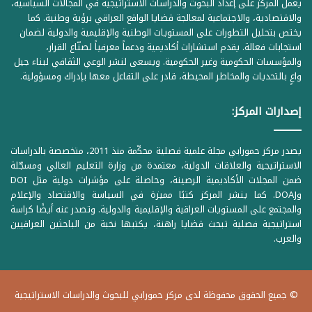
يعمل المركز على إعداد البحوث والدراسات الاستراتيجية في المجالات السياسية،
والاقتصادية، والاجتماعية لمعالجة قضايا الواقع العراقي برؤية وطنية. كما
يختص بتحليل التطورات على المستويات الوطنية والإقليمية والدولية لضمان
استجابات فعالة. يقدم استشارات أكاديمية ودعماً معرفياً لصنّاع القرار،
والمؤسسات الحكومية وغير الحكومية. ويسعى لنشر الوعي الثقافي لبناء جيل
واعٍ بالتحديات والمخاطر المحيطة، قادر على التفاعل معها بإدراك ومسؤولية.
إصدارات المركز:
يصدر مركز حمورابي مجلة علمية فصلية محكّمة منذ 2011، متخصصة بالدراسات
الاستراتيجية والعلاقات الدولية، معتمدة من وزارة التعليم العالي ومسجّلة
ضمن المجلات الأكاديمية الرصينة، وحاصلة على مؤشرات دولية مثل DOI
وDOAJ. كما ينشر المركز كتبًا مميزة في السياسة والاقتصاد والإعلام
والمجتمع على المستويات العراقية والإقليمية والدولية. وتصدر عنه أيضًا كراسة
استراتيجية فصلية تبحث قضايا راهنة، يكتبها نخبة من الباحثين العراقيين
والعرب.
© جميع الحقوق محفوظة لدى مركز حمورابي للبحوث والدراسات الاستراتيجية