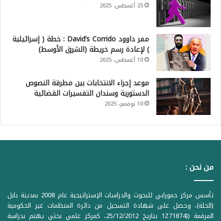
25 أغسطس، 2025
ممر داوود David’s Corrido : خطة ( إسرائيلية
) لإعادة رسم خريطة (الشرق الأوسط)
10 أغسطس، 2025
موعد إجراء الانتخابات بين مطرقة النصوص
الدستورية وسندان التفسيرات القضائية
10 نوفمبر، 2025
من نحن :
تأسس مركز حمورابي للبحوث والدراسات الإستراتيجية عام 2008 بمدينة بابل
(الحلة)، وحصل على شهادة التسجيل من دائرة المنظمات غير الحكومية
المرقمة ((1Z71874 بتاريخ 25/12/2012، كمركز علمي بحثي يهتم بدراسة