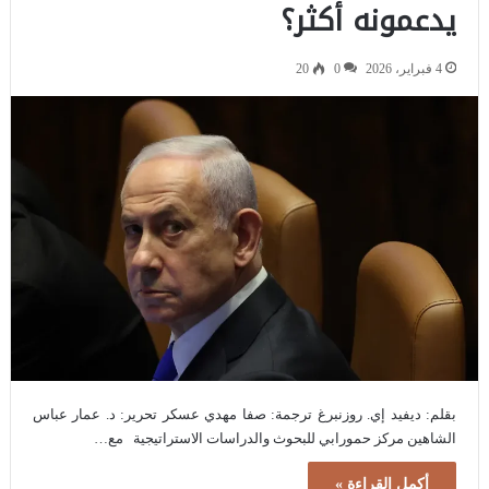
يدعمونه أكثر؟
4 فبراير، 2026
0
20
بقلم: ديفيد إي. روزنبرغ ترجمة: صفا مهدي عسكر تحرير: د. عمار عباس
الشاهين مركز حمورابي للبحوث والدراسات الاستراتيجية مع…
أكمل القراءة »