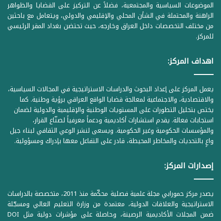
الموضوعات السياسية والمجتمعية، فضلاً عن التركيز على القضايا والظواهر
الراهنة والمحتملة في الشأن المحلي والإقليمي والدولي، ويتعامل مع باحثين
من مختلف التخصصات داخل العراق وخارجه، حيث تحتضن بغداد المقر الرئيسي
للمركز.
اهداف المركز:
يعمل المركز على إعداد البحوث والدراسات الاستراتيجية في المجالات السياسية،
والاقتصادية، والاجتماعية لمعالجة قضايا الواقع العراقي برؤية وطنية. كما
يختص بتحليل التطورات على المستويات الوطنية والإقليمية والدولية لضمان
استجابات فعالة. يقدم استشارات أكاديمية ودعماً معرفياً لصنّاع القرار،
والمؤسسات الحكومية وغير الحكومية. ويسعى لنشر الوعي الثقافي لبناء جيل
واعٍ بالتحديات والمخاطر المحيطة، قادر على التفاعل معها بإدراك ومسؤولية.
إصدارات المركز:
يصدر مركز حمورابي مجلة علمية فصلية محكّمة منذ 2011، متخصصة بالدراسات
الاستراتيجية والعلاقات الدولية، معتمدة من وزارة التعليم العالي ومسجّلة
ضمن المجلات الأكاديمية الرصينة، وحاصلة على مؤشرات دولية مثل DOI