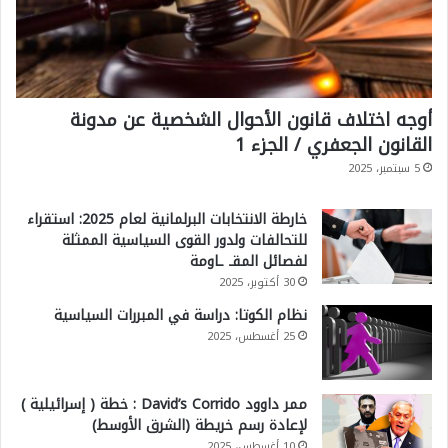
أوجه اختلاف قانون الأحوال الشخصية عن مدونة
القانون الجعفري / الجزء 1
5 سبتمبر، 2025
خارطة الانتخابات البرلمانية لعام 2025: استقراء
للتحالفات ولدور القوى السياسية الممثلة
لفصائل المقـ ـاومة
30 أكتوبر، 2025
نظام الكوتا: دراسة في المبررات السياسية
25 أغسطس، 2025
ممر داوود David’s Corrido : خطة ( إسرائيلية )
لإعادة رسم خريطة (الشرق الأوسط)
10 أغسطس، 2025