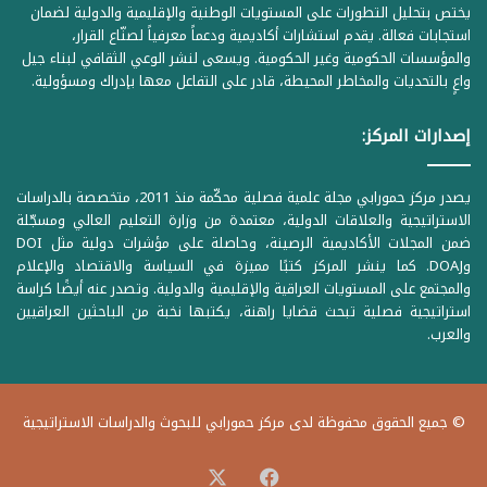
يختص بتحليل التطورات على المستويات الوطنية والإقليمية والدولية لضمان
استجابات فعالة. يقدم استشارات أكاديمية ودعماً معرفياً لصنّاع القرار،
والمؤسسات الحكومية وغير الحكومية. ويسعى لنشر الوعي الثقافي لبناء جيل
واعٍ بالتحديات والمخاطر المحيطة، قادر على التفاعل معها بإدراك ومسؤولية.
إصدارات المركز:
يصدر مركز حمورابي مجلة علمية فصلية محكّمة منذ 2011، متخصصة بالدراسات
الاستراتيجية والعلاقات الدولية، معتمدة من وزارة التعليم العالي ومسجّلة
ضمن المجلات الأكاديمية الرصينة، وحاصلة على مؤشرات دولية مثل DOI
وDOAJ. كما ينشر المركز كتبًا مميزة في السياسة والاقتصاد والإعلام
والمجتمع على المستويات العراقية والإقليمية والدولية. وتصدر عنه أيضًا كراسة
استراتيجية فصلية تبحث قضايا راهنة، يكتبها نخبة من الباحثين العراقيين
والعرب.
© جميع الحقوق محفوظة لدى مركز حمورابي للبحوث والدراسات الاستراتيجية
‫X
فيسبوك