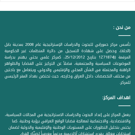
من نحن :
تأسس مركز حمورابي للبحوث والدراسات الإستراتيجية عام 2008 بمدينة بابل
(الحلة)، وحصل على شهادة التسجيل من دائرة المنظمات غير الحكومية
المرقمة ((1Z71874 بتاريخ 25/12/2012، كمركز علمي بحثي يهتم بدراسة
الموضوعات السياسية والمجتمعية، فضلاً عن التركيز على القضايا والظواهر
الراهنة والمحتملة في الشأن المحلي والإقليمي والدولي، ويتعامل مع باحثين
من مختلف التخصصات داخل العراق وخارجه، حيث تحتضن بغداد المقر الرئيسي
للمركز.
اهداف المركز:
يعمل المركز على إعداد البحوث والدراسات الاستراتيجية في المجالات السياسية،
والاقتصادية، والاجتماعية لمعالجة قضايا الواقع العراقي برؤية وطنية. كما
يختص بتحليل التطورات على المستويات الوطنية والإقليمية والدولية لضمان
استجابات فعالة. يقدم استشارات أكاديمية ودعماً معرفياً لصنّاع القرار،