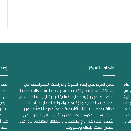
اهداف المركز:
إصدا
عام
يعمل المركز على إعداد البحوث والدراسات الاستراتيجية في
ل من
المجالات السياسية، والاقتصادية، والاجتماعية لمعالجة قضايا
متخصص
لحكومية المرقمة ((1Z71874 بتاريخ
الواقع العراقي برؤية وطنية. كما يختص بتحليل التطورات على
من وز
وعات
المستويات الوطنية والإقليمية والدولية لضمان استجابات
واهر
فعالة. يقدم استشارات أكاديمية ودعماً معرفياً لصنّاع القرار،
ينشر 
لي،
والمؤسسات الحكومية وغير الحكومية. ويسعى لنشر الوعي
والمج
راق
الثقافي لبناء جيل واعٍ بالتحديات والمخاطر المحيطة، قادر على
عنه أ
التفاعل معها بإدراك ومسؤولية.
نخبة 