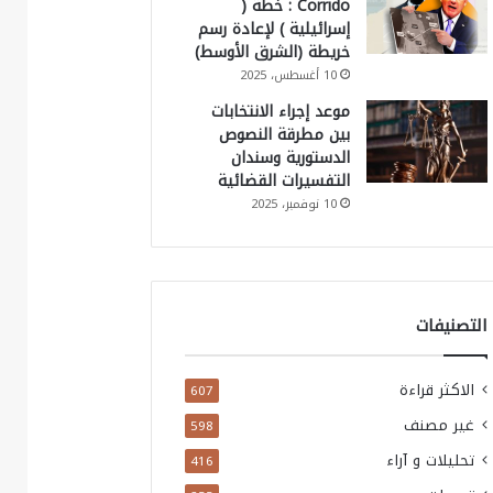
Corrido : خطة (
إسرائيلية ) لإعادة رسم
خريطة (الشرق الأوسط)
10 أغسطس، 2025
موعد إجراء الانتخابات
بين مطرقة النصوص
الدستورية وسندان
التفسيرات القضائية
10 نوفمبر، 2025
التصنيفات
الاكثر قراءة
607
غير مصنف
598
تحليلات و آراء
416