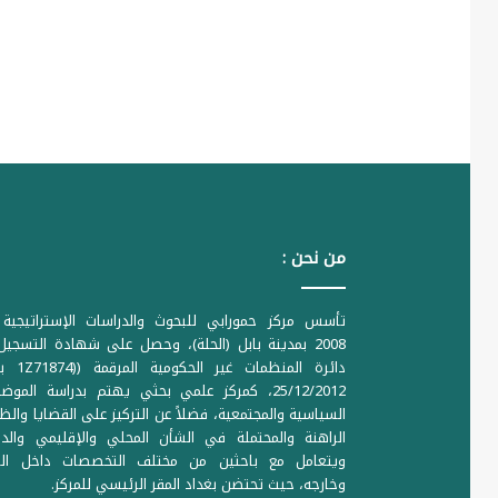
من نحن :
تأسس مركز حمورابي للبحوث والدراسات الإستراتيجية 
2008 بمدينة بابل (الحلة)، وحصل على شهادة التسجي
دائرة المنظمات غير ا
25/12/2012، كمركز علمي بحثي يهتم بدراسة الموض
السياسية والمجتمعية، فضلاً عن التركيز على القضايا والظ
الراهنة والمحتملة في الشأن المحلي والإقليمي والدو
ويتعامل مع باحثين من مختلف التخصصات داخل الع
وخارجه، حيث تحتضن بغداد المقر الرئيسي للمركز.