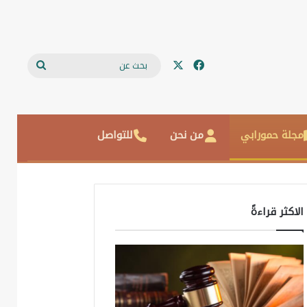
‫X
فيسبوك
بحث
عن
مجلة حمورابي
من نحن
للتواصل
الاكثر قراءةً