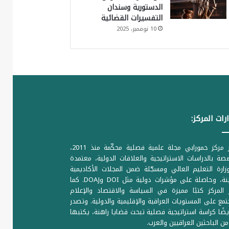
الدستورية وسندان
التفسيرات القضائية
10 نوفمبر، 2025
رات المركز:
يصدر مركز حمورابي مجلة علمية فصلية محكّمة منذ 2011،
ة بالدراسات الاستراتيجية والعلاقات الدولية، معتمدة
ارة التعليم العالي ومسجّلة ضمن المجلات الأكاديمية
الرصينة، وحاصلة على مؤشرات دولية مثل DOI وDOAJ. كما
المركز كتبًا مميزة في السياسة والاقتصاد والإعلام
تمع على المستويات العراقية والإقليمية والدولية. وتصدر
يضًا كراسة استراتيجية فصلية تبحث قضايا راهنة، يكتبها
من الباحثين العراقيين والعرب.