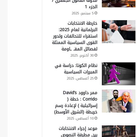
مدونة القانون الجعفري /
الجزء 1
5 سبتمبر، 2025
خارطة الانتخابات
البرلمانية لعام 2025:
استقراء للتحالفات ولدور
القوى السياسية الممثلة
لفصائل المقـ ـاومة
30 أكتوبر، 2025
نظام الكوتا: دراسة في
المبررات السياسية
25 أغسطس، 2025
ممر داوود David’s
Corrido : خطة (
إسرائيلية ) لإعادة رسم
خريطة (الشرق الأوسط)
10 أغسطس، 2025
موعد إجراء الانتخابات
بين مطرقة النصوص