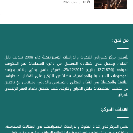
10 نوفمبر، 2025
من نحن :
تأسس مركز حمورابي للبحوث والدراسات الإستراتيجية عام 2008 بمدينة بابل
(الحلة)، وحصل على شهادة التسجيل من دائرة المنظمات غير الحكومية
المرقمة ((1Z71874 بتاريخ 25/12/2012، كمركز علمي بحثي يهتم بدراسة
الموضوعات السياسية والمجتمعية، فضلاً عن التركيز على القضايا والظواهر
الراهنة والمحتملة في الشأن المحلي والإقليمي والدولي، ويتعامل مع باحثين
من مختلف التخصصات داخل العراق وخارجه، حيث تحتضن بغداد المقر الرئيسي
للمركز.
اهداف المركز:
يعمل المركز على إعداد البحوث والدراسات الاستراتيجية في المجالات السياسية،
والاقتصادية، والاجتماعية لمعالجة قضايا الواقع العراقي برؤية وطنية. كما