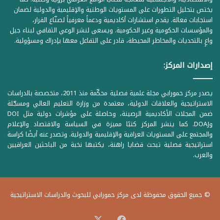
يختص بتحليل التطورات على المستويات الوطنية والإقليمية والدولية لضمان
استجابات فعالة. يقدم استشارات أكاديمية ودعماً معرفياً لصنّاع القرار،
والمؤسسات الحكومية وغير الحكومية. ويسعى لنشر الوعي الثقافي لبناء جيل
واعٍ بالتحديات والمخاطر المحيطة، قادر على التفاعل معها بإدراك ومسؤولية.
إصدارات المركز:
يصدر مركز حمورابي مجلة علمية فصلية محكّمة منذ 2011، متخصصة بالدراسات
الاستراتيجية والعلاقات الدولية، معتمدة من وزارة التعليم العالي ومسجّلة
ضمن المجلات الأكاديمية الرصينة، وحاصلة على مؤشرات دولية مثل DOI
وDOAJ. كما ينشر المركز كتبًا مميزة في السياسة والاقتصاد والإعلام
والمجتمع على المستويات العراقية والإقليمية والدولية. وتصدر عنه أيضًا كراسة
استراتيجية فصلية تبحث قضايا راهنة، يكتبها نخبة من الباحثين العراقيين
والعرب.
© جميع الحقوق محفوظة لدى مركز حمورابي للبحوث والدراسات الاستراتيجية
‫X
فيسبوك