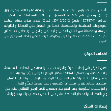
تأسس مركز حمورابي للبحوث والدراسات الإستراتيجية عام 2008 بمدينة بابل
(الحلة)، وحصل على شهادة التسجيل من دائرة المنظمات غير الحكومية
المرقمة ((1Z71874 بتاريخ 25/12/2012، كمركز علمي بحثي يهتم بدراسة
الموضوعات السياسية والمجتمعية، فضلاً عن التركيز على القضايا والظواهر
الراهنة والمحتملة في الشأن المحلي والإقليمي والدولي، ويتعامل مع باحثين
من مختلف التخصصات داخل العراق وخارجه، حيث تحتضن بغداد المقر الرئيسي
للمركز.
اهداف المركز:
يعمل المركز على إعداد البحوث والدراسات الاستراتيجية في المجالات السياسية،
والاقتصادية، والاجتماعية لمعالجة قضايا الواقع العراقي برؤية وطنية. كما
يختص بتحليل التطورات على المستويات الوطنية والإقليمية والدولية لضمان
استجابات فعالة. يقدم استشارات أكاديمية ودعماً معرفياً لصنّاع القرار،
والمؤسسات الحكومية وغير الحكومية. ويسعى لنشر الوعي الثقافي لبناء جيل
واعٍ بالتحديات والمخاطر المحيطة، قادر على التفاعل معها بإدراك ومسؤولية.
إصدارات المركز: