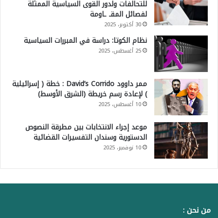
للتحالفات ولدور القوى السياسية الممثلة
لفصائل المقـ ـاومة
30 أكتوبر، 2025
نظام الكوتا: دراسة في المبررات السياسية
25 أغسطس، 2025
ممر داوود David’s Corrido : خطة ( إسرائيلية
) لإعادة رسم خريطة (الشرق الأوسط)
10 أغسطس، 2025
موعد إجراء الانتخابات بين مطرقة النصوص
الدستورية وسندان التفسيرات القضائية
10 نوفمبر، 2025
من نحن :