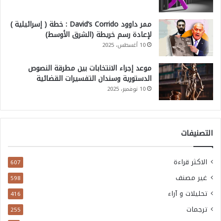
ممر داوود David’s Corrido : خطة ( إسرائيلية )
لإعادة رسم خريطة (الشرق الأوسط)
10 أغسطس، 2025
موعد إجراء الانتخابات بين مطرقة النصوص
الدستورية وسندان التفسيرات القضائية
10 نوفمبر، 2025
التصنيفات
الاكثر قراءة
607
غير مصنف
598
تحليلات و آراء
416
ترجمات
255