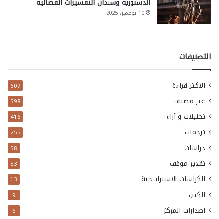
الدستورية وسندان التفسيرات القضائية
10 نوفمبر، 2025
التصنيفات
الاكثر قراءة
607
غير مصنف
598
تحليلات و آراء
416
ترجمات
255
دراسات
58
تقدير موقف
53
الكراسات الاستراتيجية
13
الكتب
9
اصدارات المركز
6