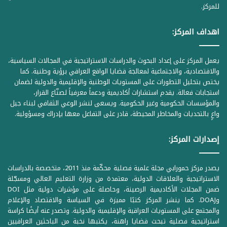
للمركز.
اهداف المركز:
يعمل المركز على إعداد البحوث والدراسات الاستراتيجية في المجالات السياسية،
والاقتصادية، والاجتماعية لمعالجة قضايا الواقع العراقي برؤية وطنية. كما
يختص بتحليل التطورات على المستويات الوطنية والإقليمية والدولية لضمان
استجابات فعالة. يقدم استشارات أكاديمية ودعماً معرفياً لصنّاع القرار،
والمؤسسات الحكومية وغير الحكومية. ويسعى لنشر الوعي الثقافي لبناء جيل
واعٍ بالتحديات والمخاطر المحيطة، قادر على التفاعل معها بإدراك ومسؤولية.
إصدارات المركز:
يصدر مركز حمورابي مجلة علمية فصلية محكّمة منذ 2011، متخصصة بالدراسات
الاستراتيجية والعلاقات الدولية، معتمدة من وزارة التعليم العالي ومسجّلة
ضمن المجلات الأكاديمية الرصينة، وحاصلة على مؤشرات دولية مثل DOI
وDOAJ. كما ينشر المركز كتبًا مميزة في السياسة والاقتصاد والإعلام
والمجتمع على المستويات العراقية والإقليمية والدولية. وتصدر عنه أيضًا كراسة
استراتيجية فصلية تبحث قضايا راهنة، يكتبها نخبة من الباحثين العراقيين