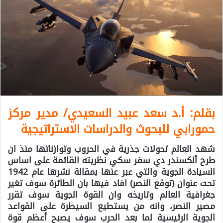
بقلم: أ.د سعد عبيد السعيدي/ مدير مركز
حمورابي للبحوث والدراسات الاستراتيجية
شهد العالم تحولات جذرية في الحروب وتوازناتها منذ ان
طرح ألكسندر دي سفر سكي نظريته القائمة على اساس
السيادة الجوية والتي عبر عنها بمقالة نشرها عام 1942
تحت عنوان (توقع النصر) افاد فيها بان الطائرة سوف تغير
جغرافية العالم وتاريخه وان القوة الجوية سوف تقرر
مصير النصر، وانه من يستطيع السيطرة على القواعد
الجوية الرئيسية لما بعد الحرب سوف يصبح أعظم قوة