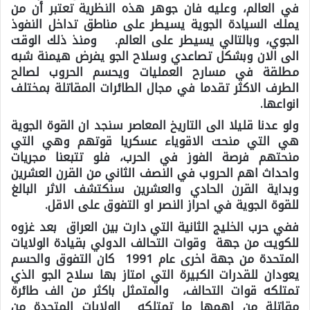
في العالم، وعليه فان جوهر هذه النظرية تعتبر أن من
يملك السيادة الجوية يسيطر على مناطق تداخل النفوذ
الجوي، وبالتالي يسيطر على العالم. ومنذ ذلك الوقت
الى الان وبشكل تصاعدي وسلاح الجو يفرض هيمنة شبه
مطلقة في مسارح العمليات ويحسم الحروب لصالح
الطرف الاكثر تقدما في مجال الطائرات المقاتلة بمختلف
انواعها.
ولو عدنا قليلا الى التاريخ المعاصر سنجد ان القوة الجوية
هي التي منحت الاقوياء عسكريا قوتهم وهي التي
منحتهم فرصة الفوز في الحرب، فلو تتبعنا مجريات
واحداث اهم الحروب في النصف الثاني من القرن العشرين
وبداية القرن الحادي والعشرين سنكتشف الاثر البالغ
للقوة الجوية في احراز النصر او التفوق على الاقل.
ففي حرب الخليج الثانية التي دارت بين العراق بعد غزوه
للكويت من جهة وقوات التحالف الدولي بقيادة الولايات
المتحدة من جهة اخرى عام 1991 كان التفوق والحسم
يعودان للقدرات الكبيرة التي امتاز بها سلاح الجو الذي
تمتلكه قوات التحالف، والمتمثل باكثر من الف طائرة
مقاتلة من اهمها ما تمتلكه الولايات المتحدة من