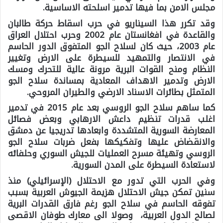
مجلس الامن بما فيها تدمير اسلحته الاساسية.
وقد تكرر هذا السيناريو في حرب اسقاط حركة طالبان
والقاعدة في افغانستان عام 2002 وحرب احتلال العراق
عام 2003، حيث كان لسلاح الجو المتفوق الدور الحاسم
في الانتصار والتمهيد للسيطرة على الارض وتغيير
النظام ومنح القوات البرية مرونة عالية للتحرك ومسك
الارض وتدمير الاهداف المعادية بمساندة سلاح الجو
المتمثل بطائرات الاسناد الارضي والطيران المروحي.
كما ساهم سلاح الجو الروسي بعد عام 2015 في تدمير
اغلب قدرات تنظيم داعش الارهابي وبعض فصائل
المعارضة السورية المتشددة وابعادها تدريجيا عن دمشق
والانقضاض عليها وتفكيكها بفعل ضربات سلاح الجو
الروسي وتهيئة مسرح العمليات للجيش السوري وحلفائه
لاستعادة السيطرة على المدن السورية.
وفي الحرب التي تدور مع الاحتلال (الإسرائيلي) منذ
سنين تمكن جيش الاحتلال هزيمة الجيوش العربية بسبب
تفوقه الحاسم في سلاح الجو رغم فارق القدرات البرية
لصالح الدول العربية، وصولا الى معارك طوفان الاقصى