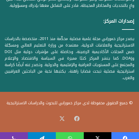
واعٍ بالتحديات والمخاطر المحيطة، قادر على التفاعل معها بإدراك ومسؤولية.
إصدارات المركز:
يصدر مركز حمورابي مجلة علمية فصلية محكّمة منذ 2011، متخصصة بالدراسات
الاستراتيجية والعلاقات الدولية، معتمدة من وزارة التعليم العالي ومسجّلة
ضمن المجلات الأكاديمية الرصينة، وحاصلة على مؤشرات دولية مثل DOI
وDOAJ. كما ينشر المركز كتبًا مميزة في السياسة والاقتصاد والإعلام
والمجتمع على المستويات العراقية والإقليمية والدولية. وتصدر عنه أيضًا كراسة
استراتيجية فصلية تبحث قضايا راهنة، يكتبها نخبة من الباحثين العراقيين
والعرب.
© جميع الحقوق محفوظة لدى مركز حمورابي للبحوث والدراسات الاستراتيجية
‫X
فيسبوك