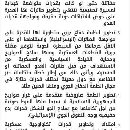
مقاتلة حتى لو كانت بقدرات متواضعة كبداية
لمسيرة تصنيعية تنتهي بتطوير طائرات لها القدرة
على خوض اشتباكات جوية حقيقة ومواجهة قدرات
العدو.
تطوير انظمة دفاع جوي متطورة لها القدرة على
مواجهة الطائرات (الإسرائيلية) واسقاطها او على
الاقل حرمانها من السيطرة الجوية لتوفير مظلة
جوية للقطعات العسكرية ومنها سلاح الصواريخ
وحماية القيادة السياسية والعسكرية من
الاستهداف من قبل طائرات العدو المقاتلة او
المسيرة، ويأتي ذلك في إطار خطة متكاملة عبر
التفاهم مع دول معينة تمتلك قدرات متازة في
مجال انظمة الدفاع الجوي ومنها الصين مثلا.
تطوير انظمة صاروخية متقدمة على غرار صواريخ
الجمهورية الاسلامية لا سيما منها الفرط صوتية
من اجل تكاملها مع سلاح الجو لتشكل قدرات ردع
حقيقية بوجه التفوق الجوي (الإسرائيلي).
امتلاك وتطوير قدرات تكنولوجية عسكرية