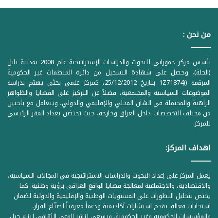
من نحن :
تأسس مركز حمورابي للبحوث والدراسات الإستراتيجية عام 2008 بمدينة بابل
(الحلة)، وحصل على شهادة التسجيل من دائرة المنظمات غير الحكومية
المرقمة ((1Z71874 بتاريخ 25/12/2012، كمركز علمي بحثي يهتم بدراسة
الموضوعات السياسية والمجتمعية، فضلاً عن التركيز على القضايا والظواهر
الراهنة والمحتملة في الشأن المحلي والإقليمي والدولي، ويتعامل مع باحثين
من مختلف التخصصات داخل العراق وخارجه، حيث تحتضن بغداد المقر الرئيسي
للمركز.
اهداف المركز:
يعمل المركز على إعداد البحوث والدراسات الاستراتيجية في المجالات السياسية،
والاقتصادية، والاجتماعية لمعالجة قضايا الواقع العراقي برؤية وطنية. كما
يختص بتحليل التطورات على المستويات الوطنية والإقليمية والدولية لضمان
استجابات فعالة. يقدم استشارات أكاديمية ودعماً معرفياً لصنّاع القرار،
والمؤسسات الحكومية وغير الحكومية. ويسعى لنشر الوعي الثقافي لبناء جيل