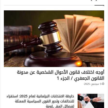
إ
ي
ر
ا
ن
ي
ت
ه
د
ي
أوجه اختلاف قانون الأحوال الشخصية عن مدونة
القانون الجعفري / الجزء 1
دً
5 سبتمبر، 2025
ا
ح
خارطة الانتخابات البرلمانية لعام 2025: استقراء
ق
للتحالفات ولدور القوى السياسية الممثلة
لفصائل المقـ ـاومة
ي