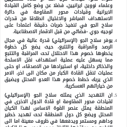
وعلماء نووين ايرانيين، فضلا عن وضع كامل القيادة
الايرانية وقيادات محور المقاومة في دائرة
الاستهداف المباشر والاغتيال انطلاقا من قدرات
سلاح الجو في تنفيذ ضربات دقيقة اعتمادا على
توجيه جوي -فضائي من قبل الاقمار الاصطناعية.
يوفر سلاح الجو (الإسرائيلي) قدرة عالية في مجال
الرصد والمراقبة والتتبع، حيث يضع كل خطوة
يخطوها خصوم هذا الاحتلال تحت المراقبة والتتبع
مما يسهل عليه عملية استهداف نقل الاسلحة
والذخائر داخلية، او استيرادها من الاصدقاء، او حتى
عمليات تنقل القادة الكبار من مكان الى اخر، الامر
الذي يربك خطط خصوم هذا العدو المحتل ويضيق
من خياراتهم العسكرية.
ان التهديد الذي يمثله سلاح الجو (الإسرائيلي)
لقيادات محور المقاومة او قادة الدول الاخرى في
المنطقة يمثل عنصر القوة الاساس لهذا الكيان
المحتل ويضع كل دول المنطقة تحت تهديد خطير
وداهم ومستمر ويدفعها في ظروف معينة اما الى