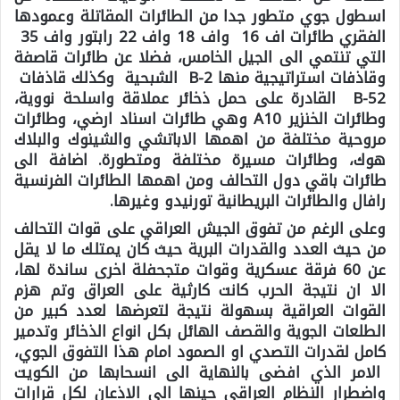
اسطول جوي متطور جدا من الطائرات المقاتلة وعمودها
الفقري طائرات اف 16 واف 18 واف 22 رابتور واف 35
التي تنتمي الى الجيل الخامس، فضلا عن طائرات قاصفة
وقاذفات استراتيجية منها B-2 الشبحية وكذلك قاذفات
B-52 القادرة على حمل ذخائر عملاقة واسلحة نووية،
وطائرات الخنزير A10 وهي طائرات اسناد ارضي، وطائرات
مروحية مختلفة من اهمها الاباتشي والشينوك والبلاك
هوك، وطائرات مسيرة مختلفة ومتطورة. اضافة الى
طائرات باقي دول التحالف ومن اهمها الطائرات الفرنسية
رافال والطائرات البريطانية تورنيدو وغيرها.
وعلى الرغم من تفوق الجيش العراقي على قوات التحالف
من حيث العدد والقدرات البرية حيث كان يمتلك ما لا يقل
عن 60 فرقة عسكرية وقوات متجحفلة اخرى ساندة لها،
الا ان نتيجة الحرب كانت كارثية على العراق وتم هزم
القوات العراقية بسهولة نتيجة لتعرضها لعدد كبير من
الطلعات الجوية والقصف الهائل بكل انواع الذخائر وتدمير
كامل لقدرات التصدي او الصمود امام هذا التفوق الجوي،
الامر الذي افضى بالنهاية الى انسحابها من الكويت
واضطرار النظام العراقي حينها الى الاذعان لكل قرارات