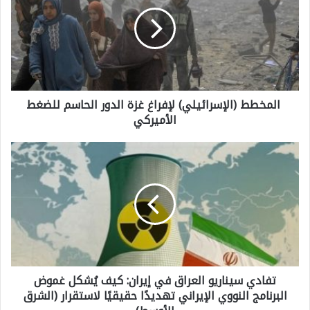
ل
م
خ
ط
المخطط (الإسرائيلي) لإفراغ غزة الدور الحاسم للضغط
ط
الأميركي
(
ا
ت
ل
ف
إ
ا
س
د
ر
ي
ا
س
ئ
تفادي سيناريو العراق في إيران: كيف يُشكل غموض
ي
ي
البرنامج النووي الإيراني تهديدًا حقيقيًا لاستقرار (الشرق
ن
ل