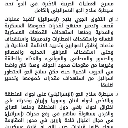
مسرح العمليات الحربية الاخيرة في الجو تحت
سيطرة سلاح الجو الاسرائيلي بالكامل.
ان التفوق الجوي يتيح (لإسرائيل) تنفيذ عمليات
قصف وتدمير ممنهج لقدرات خصومها العسكرية
والمدنية ومنها استهداف القطعات العسكرية
الفعالة واستهداف المطارات وتدميرها واستهداف
منصات إطلاق الصواريخ وتحييد الانظمة الدفاعية بل
وحتى استهداف المرافق المدنية والمصانع
والجسور والمصافي والموانيء والغذاء والطاقة
وغيرها من مقومات صمود الدولة، وهذا كان واضحا
في الحروب الاخيرة حيث مكن سلاح الجو المتطور
اسرائيل من استهداف مقدرات خصومها وتدمير
اغلبها.
سيطرة سلاح الجو (الإسرائيلي) على اجواء المنطقة
وبالاخص اجواء لبنان وسوريا وإيران وقدرته على
اختراق اجواء باقي دول المنطقة ومنها العراق
والاردن بسهولة ساهم في رفع قدرات (إسرائيل)
في مجال اغتيال قادة بارزين في محور المقاومة
سواء كانوا قيادات حزب الله او قادة عسكريين