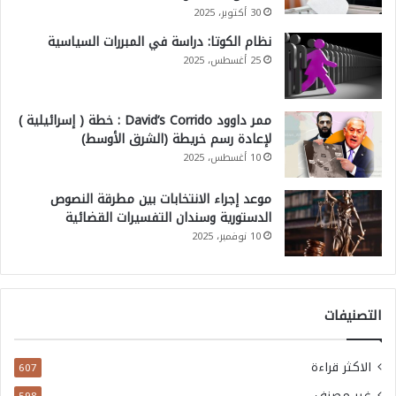
30 أكتوبر، 2025
ق
نظام الكوتا: دراسة في المبررات السياسية
يً
25 أغسطس، 2025
ا
ل
ممر داوود David’s Corrido : خطة ( إسرائيلية )
ا
لإعادة رسم خريطة (الشرق الأوسط)
س
10 أغسطس، 2025
ت
موعد إجراء الانتخابات بين مطرقة النصوص
ق
الدستورية وسندان التفسيرات القضائية
ر
10 نوفمبر، 2025
ا
ر
(
التصنيفات
ا
ل
الاكثر قراءة
607
ش
غير مصنف