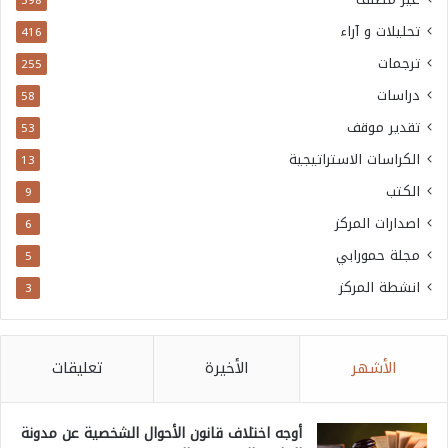
598
ر
تحليلات و آراء
416
ق
ترجمات
255
ا
دراسات
58
ل
تقدير موقف
53
أ
الكراسات الاستراتيجية
13
و
الكتب
9
س
اصدارات المركز
6
ط
مجلة حمورابي
5
)
انشطة المركز
3
الأشهر
الأخيرة
تعليقات
أوجه اختلاف قانون الأحوال الشخصية عن مدونة