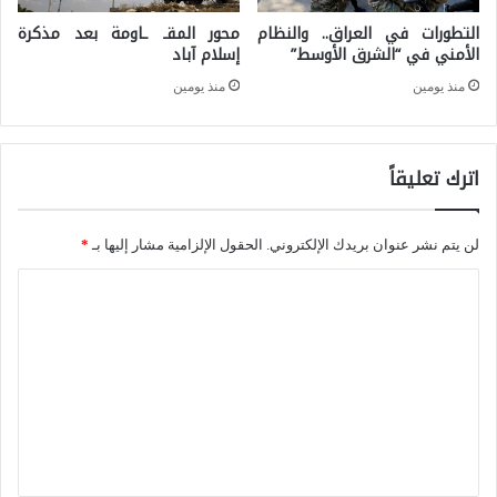
ا
التطورات في العراق.. والنظام
محور المقـ ـاومة بعد مذكرة
ر
ن
الأمني في “الشرق الأوسط”
إسلام آباد
ا
:
منذ يومين
منذ يومين
ل
ك
ح
ي
ا
اترك تعليقاً
ف
س
يُ
م
لن يتم نشر عنوان بريدك الإلكتروني.
الحقول الإلزامية مشار إليها بـ
*
ش
ل
ك
ا
ل
ل
ل
ض
غ
ت
غ
م
ع
ط
و
ل
ا
ض
ي
ل
ا
ق