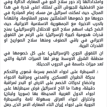
وامتداداتها زاد دور سلاح الجو في المعارك الدائرة وفي
منح الافضلية للجيوش التي تمتلك اعلى قدرة في هذا
المجال، حيث تمكنت اسرائيل من مسك زمام المبادرة في
حروبها مع خصومها المتمثلين بمحور المقاومة، وانتهاءا
بالحرب الاخيرة مع الجمهورية الاسلامية الايرانية، حيث
اتضح كيف اسهم سلاح الجو للاحتلال (الإسرائيلي) بمنح
قدرات هجومية كبيرة (لإسرائيل) على الرغم من التفوق
الايراني في باقي الصنوف ومنها سلاح الصواريخ او
القدرات البرية.
ان التفوق الجوي (الإسرائيلي) على كل خصومها في
منطقة الشرق الاوسط يوفر لها الميزات الاتية والتي
تعد ميزات حاسمة في الحروب الحديثة:
السيطرة على اجواء الخصم بسرعة قصوى والتحكم
بحركة الطيران العسكري والمدني ومراقبة الاجواء
واخضاع تحركات الخصم على الارض او البحر لمراقبة
دقيقة، وهذا ما اتاح لاسرائيل فرض سيطرتها على
اجواء الدول العربية المحيطة بها (سوريا ولبنان)
واختراق اجواء العراق بسهولة تامة والسيطرة
الجوية على اجواء إيران اثناء المعارك الامر الذي جعل