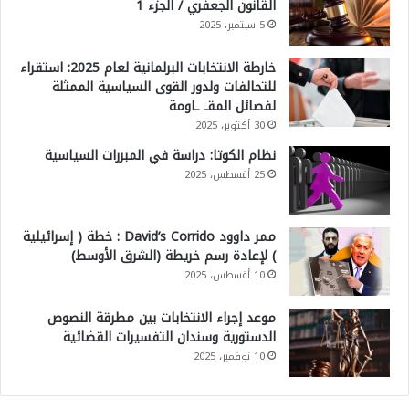
القانون الجعفري / الجزء 1
5 سبتمبر، 2025
خارطة الانتخابات البرلمانية لعام 2025: استقراء
للتحالفات ولدور القوى السياسية الممثلة
لفصائل المقـ ـاومة
30 أكتوبر، 2025
نظام الكوتا: دراسة في المبررات السياسية
25 أغسطس، 2025
ممر داوود David’s Corrido : خطة ( إسرائيلية
) لإعادة رسم خريطة (الشرق الأوسط)
10 أغسطس، 2025
موعد إجراء الانتخابات بين مطرقة النصوص
الدستورية وسندان التفسيرات القضائية
10 نوفمبر، 2025