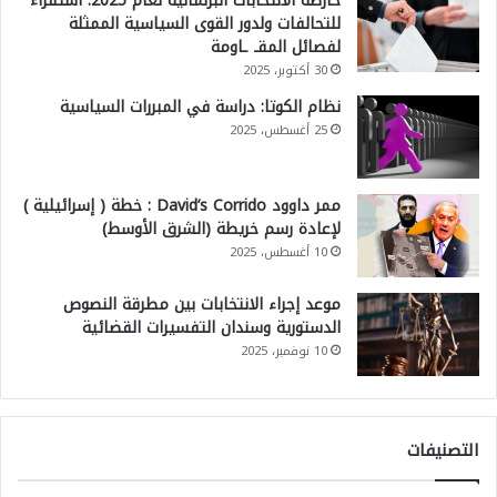
خارطة الانتخابات البرلمانية لعام 2025: استقراء
ل
للتحالفات ولدور القوى السياسية الممثلة
لفصائل المقـ ـاومة
خ
30 أكتوبر، 2025
ط
نظام الكوتا: دراسة في المبررات السياسية
ي
25 أغسطس، 2025
ر
م
ممر داوود David’s Corrido : خطة ( إسرائيلية )
ن
لإعادة رسم خريطة (الشرق الأوسط)
خ
10 أغسطس، 2025
ط
موعد إجراء الانتخابات بين مطرقة النصوص
و
الدستورية وسندان التفسيرات القضائية
ط
10 نوفمبر، 2025
ا
ل
ج
التصنيفات
ب