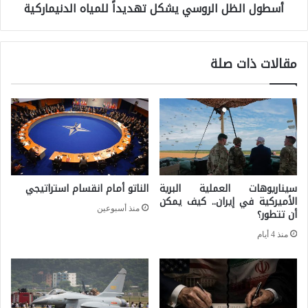
ح
أسطول الظل الروسي يشكل تهديداً للمياه الدنيماركية
ل
ر
ظ
ب
ل
مقالات ذات صلة
ف
ا
ي
ل
ا
ر
و
و
ك
س
ر
ي
سيناريوهات العملية البرية
الناتو أمام انقسام استراتيجي
ا
ي
الأميركية في إيران.. كيف يمكن
ن
منذ أسبوعين
ش
أن تتطور؟
ي
ك
منذ 4 أيام
ا
ل
ن
ت
و
ه