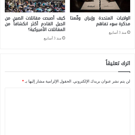
و
د
ي
ي
الولايات المتحدة وإيران وقّعتا
كيف أصبحت مقاتلات الصين من
ة
د
مذكرة سوء تفاهم
الجيل القادم أكثر انكشافاً من
ع
المقاتلات الأميركية؟
اً
منذ 3 أسابيع
ن
منذ 3 أسابيع
ل
ط
ل
ر
م
اترك تعليقاً
ي
ي
ق
ا
لن يتم نشر عنوان بريدك الإلكتروني.
الحقول الإلزامية مشار إليها بـ
*
ا
ه
ل
ا
ا
ص
ل
ل
د
ت
د
ف
ع
ن
ة
ل
ي