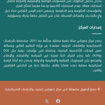
يختص بتحليل التطورات على المستويات الوطنية والإقليمية والدولية لضمان
استجابات فعالة. يقدم استشارات أكاديمية ودعماً معرفياً لصنّاع القرار،
والمؤسسات الحكومية وغير الحكومية. ويسعى لنشر الوعي الثقافي لبناء جيل
واعٍ بالتحديات والمخاطر المحيطة، قادر على التفاعل معها بإدراك ومسؤولية.
إصدارات المركز:
يصدر مركز حمورابي مجلة علمية فصلية محكّمة منذ 2011، متخصصة بالدراسات
الاستراتيجية والعلاقات الدولية، معتمدة من وزارة التعليم العالي ومسجّلة
ضمن المجلات الأكاديمية الرصينة، وحاصلة على مؤشرات دولية مثل DOI
وDOAJ. كما ينشر المركز كتبًا مميزة في السياسة والاقتصاد والإعلام
والمجتمع على المستويات العراقية والإقليمية والدولية. وتصدر عنه أيضًا كراسة
استراتيجية فصلية تبحث قضايا راهنة، يكتبها نخبة من الباحثين العراقيين
والعرب.
© جميع الحقوق محفوظة لدى مركز حمورابي للبحوث والدراسات الاستراتيجية
‫X
فيسبوك