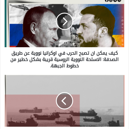
ي
ف
ي
م
ك
كيف يمكن ان تصبح الحرب في اوكرانيا نووية عن طريق
ن
الصدفة: الاسلحة النووية الروسية قريبة بشكل خطير من
ا
خطوط الجبهة.
ن
ت
أ
ص
س
ب
ط
ح
و
ا
ل
ل
ا